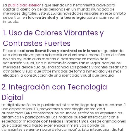
La
publicidad exterior
sigue siendo una herramienta clave para
captar la atención de las personas en un mundo inundado de
mensajes digitales. Este 2025, las novedades visuales en este ámbito
se centran en
la creatividad y la tecnología
para maximizar el
impacto.
1. Uso de Colores Vibrantes y
Contrastes Fuertes
El uso de
colores llamativos y contrastes intensos
sigue siendo
una de las claves para sobresalir en el entorno urbano. Estos diseños
no solo ayudan a las marcas a destacarse en medio de la
saturación visual, sino que también optimizan la legibilidad de los
mensajes desde cualquier distancia. Las paletas vibrantes crean una
atmósfera visual que atrae miradas de forma inmediata y es más
eficaz en la construcción de una identidad visual que perdura.
2. Integración con Tecnología
Digital
La digitalización en la publicidad exterior ha llegado para quedarse. El
uso de pantallas LED, proyectores y tecnología de realidad
aumentada (AR) transforma los anuncios estáticos en experiencias
dinámicas y participativas. Las marcas pueden interactuar con el
espectador mediante
contenidos interactivos
, desde animaciones
que cobran vida hasta experiencias inmersivas donde los
transeúntes se sienten parte de la campaña. Esta integración digital