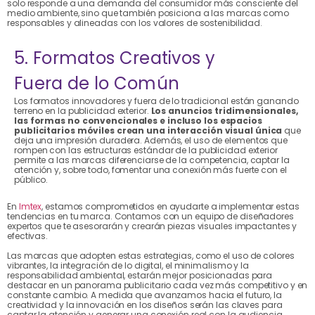
solo responde a una demanda del consumidor más consciente del
medio ambiente, sino que también posiciona a las marcas como
responsables y alineadas con los valores de sostenibilidad.
5. Formatos Creativos y
Fuera de lo Común
Los formatos innovadores y fuera de lo tradicional están ganando
terreno en la publicidad exterior.
Los anuncios tridimensionales,
las formas no convencionales e incluso los espacios
publicitarios móviles crean una interacción visual única
que
deja una impresión duradera. Además, el uso de elementos que
rompen con las estructuras estándar de la publicidad exterior
permite a las marcas diferenciarse de la competencia, captar la
atención y, sobre todo, fomentar una conexión más fuerte con el
público.
En
Imtex
, estamos comprometidos en ayudarte a implementar estas
tendencias en tu marca. Contamos con un equipo de diseñadores
expertos que te asesorarán y crearán piezas visuales impactantes y
efectivas.
Las marcas que adopten estas estrategias, como el uso de colores
vibrantes, la integración de lo digital, el minimalismo y la
responsabilidad ambiental, estarán mejor posicionadas para
destacar en un panorama publicitario cada vez más competitivo y en
constante cambio. A medida que avanzamos hacia el futuro, la
creatividad y la innovación en los diseños serán las claves para
captar la atención y generar una conexión real con la audiencia.