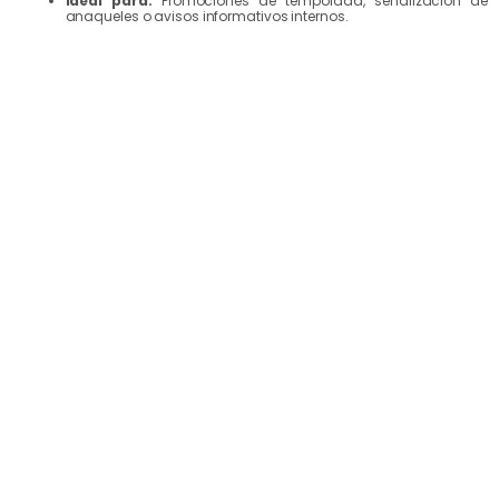
Ideal para:
Promociones de temporada, señalización de
anaqueles o avisos informativos internos.